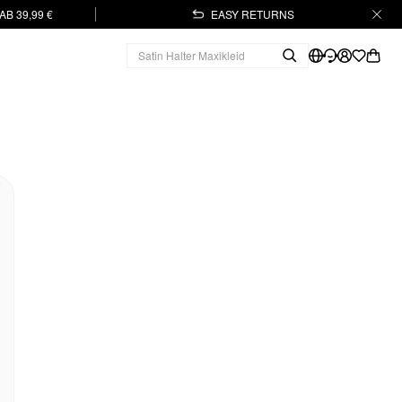
B 39,99 €
EASY RETURNS