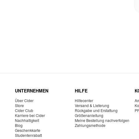
UNTERNEHMEN
HILFE
K
Über Cider
Hilfecenter
Am
Store
Versand & Lieferung
Ko
Cider Club
Rückgabe und Erstattung
P
Karriere bei Cider
Größenanleitung
Nachhaltigkeit
Meine Bestellung nachverfolgen
Blog
Zahlungsmethode
Geschenkkarte
Studentenrabatt