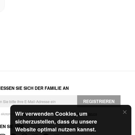
ESSEN SIE SICH DER FAMILIE AN
REGISTRIEREN
Wir verwenden Cookies, um
h akzeptiere die
Geschäftsbedingungen
und die
Datenschutzerklärung
.
sicherzustellen, dass du unsere
EN SIE UNS
Website optimal nutzen kannst.