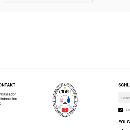
ONTAKT
SCHLI
bassador
llaboration
R
Ic
FOLG