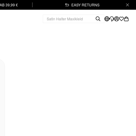
B 39,99 €
EASY RETURNS