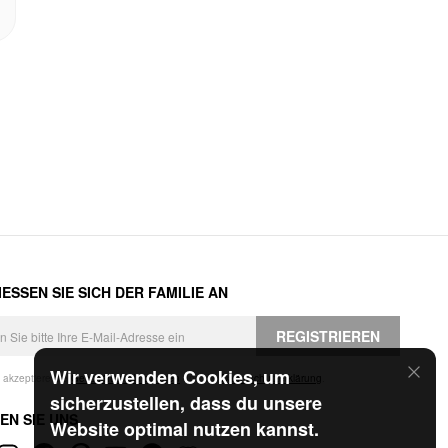
ESSEN SIE SICH DER FAMILIE AN
REGISTRIEREN
Wir verwenden Cookies, um
h akzeptiere die
Geschäftsbedingungen
und die
Datenschutzerklärung
.
sicherzustellen, dass du unsere
EN SIE UNS
Website optimal nutzen kannst.