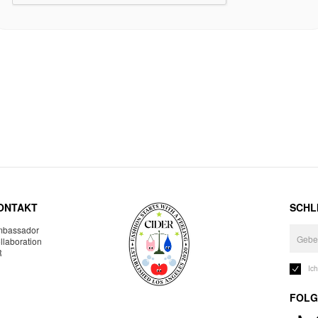
ONTAKT
SCHLI
bassador
llaboration
R
Ic
FOLG