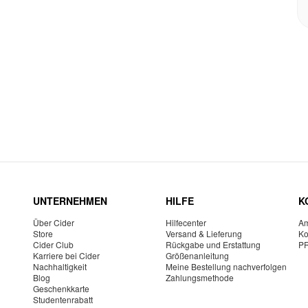
UNTERNEHMEN
HILFE
K
Über Cider
Hilfecenter
Am
Store
Versand & Lieferung
Ko
Cider Club
Rückgabe und Erstattung
P
Karriere bei Cider
Größenanleitung
Nachhaltigkeit
Meine Bestellung nachverfolgen
Blog
Zahlungsmethode
Geschenkkarte
Studentenrabatt