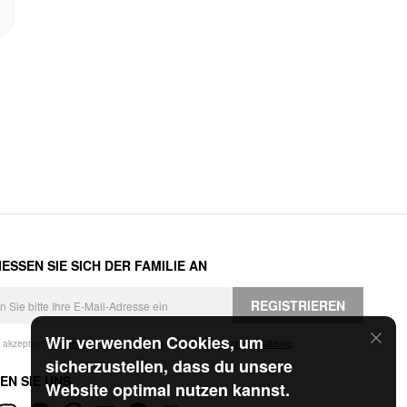
ESSEN SIE SICH DER FAMILIE AN
REGISTRIEREN
Wir verwenden Cookies, um
h akzeptiere die
Geschäftsbedingungen
und die
Datenschutzerklärung
.
sicherzustellen, dass du unsere
EN SIE UNS
Website optimal nutzen kannst.