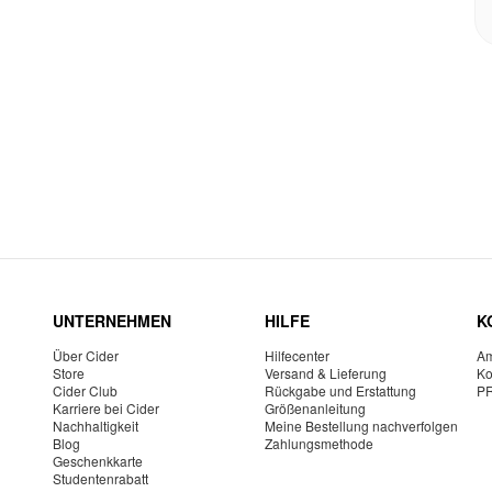
UNTERNEHMEN
HILFE
K
Über Cider
Hilfecenter
Am
Store
Versand & Lieferung
Ko
Cider Club
Rückgabe und Erstattung
P
Karriere bei Cider
Größenanleitung
Nachhaltigkeit
Meine Bestellung nachverfolgen
Blog
Zahlungsmethode
Geschenkkarte
Studentenrabatt