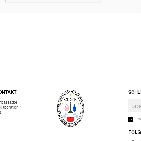
ONTAKT
SCHLI
bassador
llaboration
R
Ic
FOLG