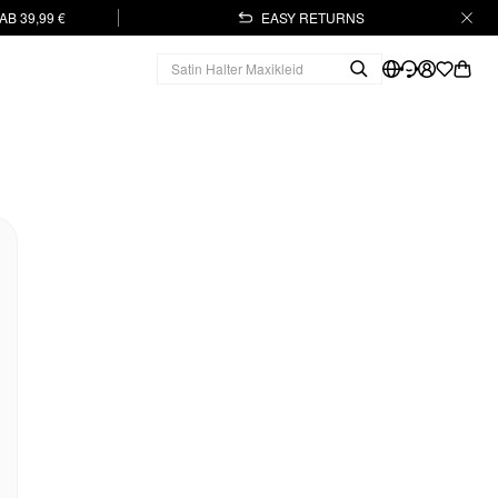
B 39,99 €
EASY RETURNS