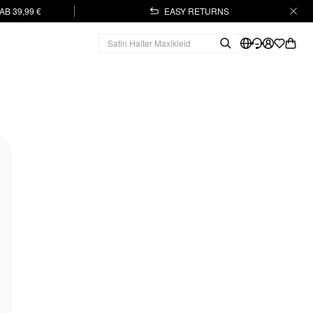
B 39,99 €
EASY RETURNS