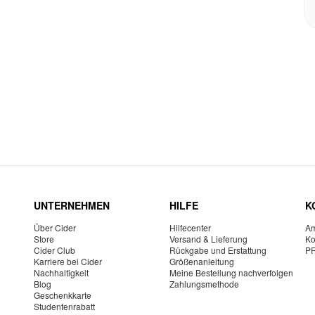
UNTERNEHMEN
HILFE
K
Über Cider
Hilfecenter
Am
Store
Versand & Lieferung
Ko
Cider Club
Rückgabe und Erstattung
P
Karriere bei Cider
Größenanleitung
Nachhaltigkeit
Meine Bestellung nachverfolgen
Blog
Zahlungsmethode
Geschenkkarte
Studentenrabatt