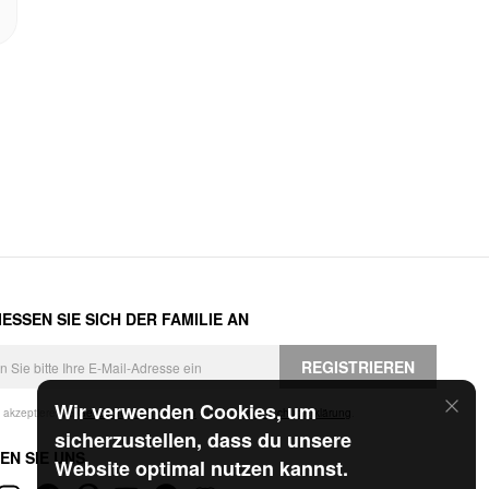
ESSEN SIE SICH DER FAMILIE AN
REGISTRIEREN
Wir verwenden Cookies, um
h akzeptiere die
Geschäftsbedingungen
und die
Datenschutzerklärung
.
sicherzustellen, dass du unsere
EN SIE UNS
Website optimal nutzen kannst.