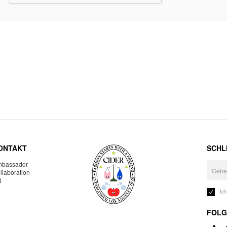
ONTAKT
SCHLI
bassador
llaboration
R
Ic
FOLG