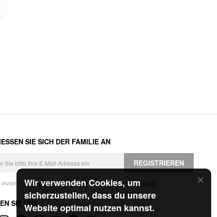
ESSEN SIE SICH DER FAMILIE AN
REGISTRIEREN
Wir verwenden Cookies, um
h akzeptiere die
Geschäftsbedingungen
und die
Datenschutzerklärung
.
sicherzustellen, dass du unsere
EN SIE UNS
Website optimal nutzen kannst.