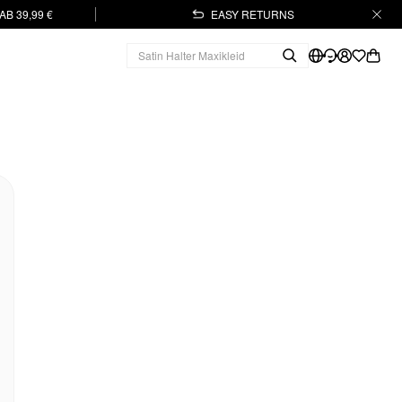
B 39,99 €
EASY RETURNS