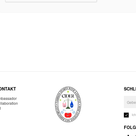
ONTAKT
SCHLI
bassador
llaboration
R
Ic
FOLG