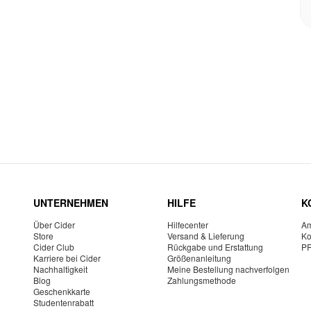
UNTERNEHMEN
HILFE
K
Über Cider
Hilfecenter
Am
Store
Versand & Lieferung
Ko
Cider Club
Rückgabe und Erstattung
P
Karriere bei Cider
Größenanleitung
Nachhaltigkeit
Meine Bestellung nachverfolgen
Blog
Zahlungsmethode
Geschenkkarte
Studentenrabatt