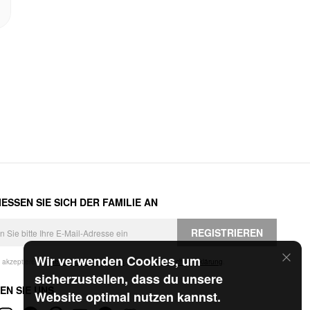
ESSEN SIE SICH DER FAMILIE AN
REGISTRIEREN
Wir verwenden Cookies, um
h akzeptiere die
Geschäftsbedingungen
und die
Datenschutzerklärung
.
sicherzustellen, dass du unsere
EN SIE UNS
Website optimal nutzen kannst.