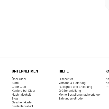
UNTERNEHMEN
HILFE
K
Über Cider
Hilfecenter
Am
Store
Versand & Lieferung
Ko
Cider Club
Rückgabe und Erstattung
P
Karriere bei Cider
Größenanleitung
Nachhaltigkeit
Meine Bestellung nachverfolgen
Blog
Zahlungsmethode
Geschenkkarte
Studentenrabatt