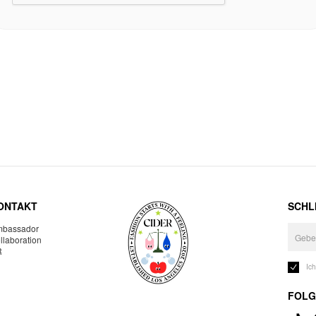
ONTAKT
SCHLI
bassador
llaboration
R
Ic
FOLG