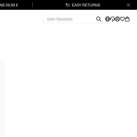
B 39,99 €
EASY RETURNS