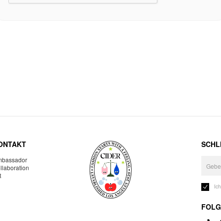
ONTAKT
SCHLI
bassador
llaboration
R
Ic
FOLG