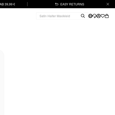
B 39,99 €
EASY RETURNS