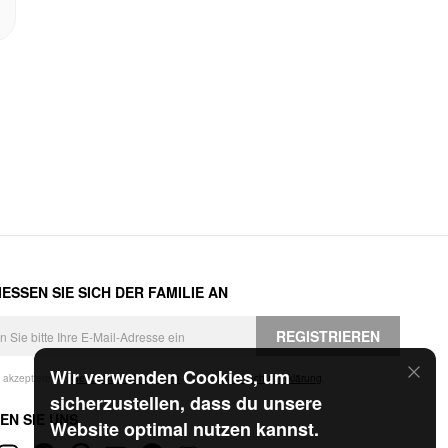
ESSEN SIE SICH DER FAMILIE AN
REGISTRIEREN
Wir verwenden Cookies, um
h akzeptiere die
Geschäftsbedingungen
und die
Datenschutzerklärung
.
sicherzustellen, dass du unsere
EN SIE UNS
Website optimal nutzen kannst.