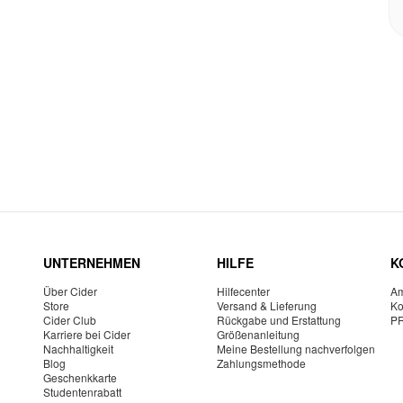
UNTERNEHMEN
HILFE
K
Über Cider
Hilfecenter
Am
Store
Versand & Lieferung
Ko
Cider Club
Rückgabe und Erstattung
P
Karriere bei Cider
Größenanleitung
Nachhaltigkeit
Meine Bestellung nachverfolgen
Blog
Zahlungsmethode
Geschenkkarte
Studentenrabatt