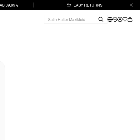
B 39,99 €
EASY RETURNS