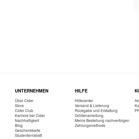
UNTERNEHMEN
HILFE
K
Über Cider
Hilfecenter
Am
Store
Versand & Lieferung
Ko
Cider Club
Rückgabe und Erstattung
P
Karriere bei Cider
Größenanleitung
Nachhaltigkeit
Meine Bestellung nachverfolgen
Blog
Zahlungsmethode
Geschenkkarte
Studentenrabatt