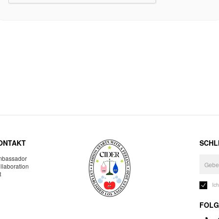
ONTAKT
SCHLI
bassador
llaboration
R
Ic
FOLG