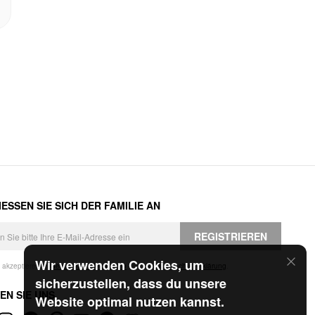
ESSEN SIE SICH DER FAMILIE AN
REGISTRIEREN
Wir verwenden Cookies, um
h akzeptiere die
Geschäftsbedingungen
und die
Datenschutzerklärung
.
sicherzustellen, dass du unsere
EN SIE UNS
Website optimal nutzen kannst.