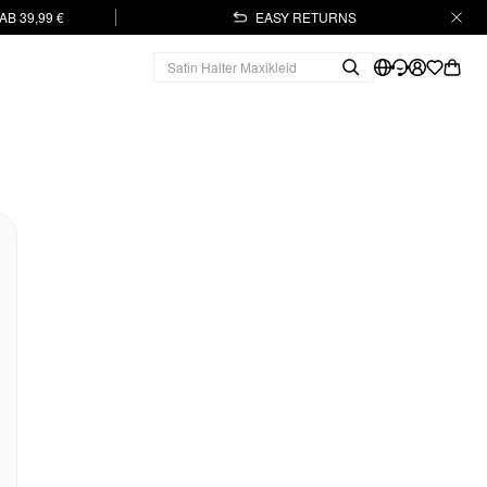
B 39,99 €
EASY RETURNS