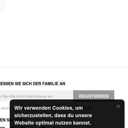
ESSEN SIE SICH DER FAMILIE AN
REGISTRIEREN
Wir verwenden Cookies, um
h akzeptiere die
Geschäftsbedingungen
und die
Datenschutzerklärung
.
sicherzustellen, dass du unsere
EN SIE UNS
Website optimal nutzen kannst.