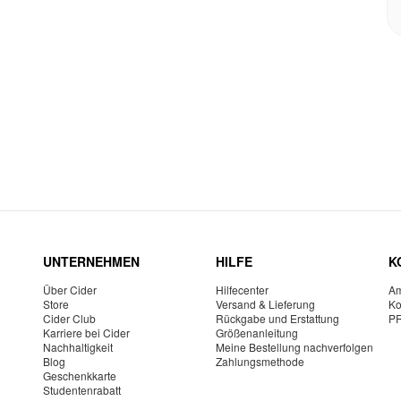
UNTERNEHMEN
HILFE
K
Über Cider
Hilfecenter
Am
Store
Versand & Lieferung
Ko
Cider Club
Rückgabe und Erstattung
P
Karriere bei Cider
Größenanleitung
Nachhaltigkeit
Meine Bestellung nachverfolgen
Blog
Zahlungsmethode
Geschenkkarte
Studentenrabatt