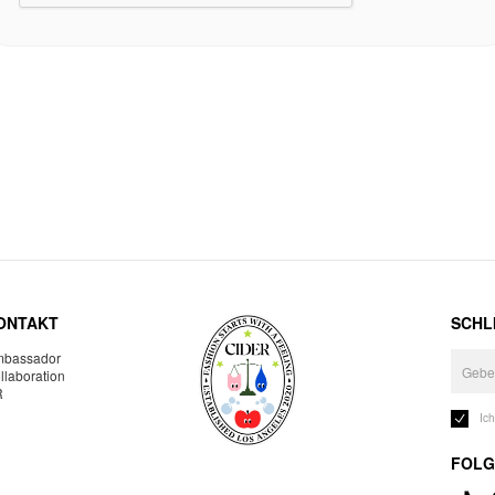
ONTAKT
SCHLI
bassador
llaboration
R
Ic
FOLG