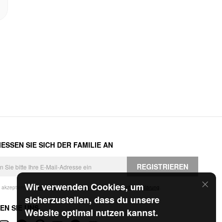
ESSEN SIE SICH DER FAMILIE AN
REGISTRIEREN
Wir verwenden Cookies, um
h akzeptiere die
Geschäftsbedingungen
und die
Datenschutzerklärung
.
sicherzustellen, dass du unsere
EN SIE UNS
Website optimal nutzen kannst.