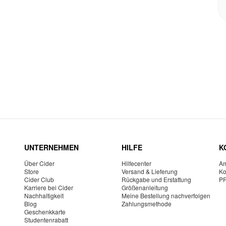
UNTERNEHMEN
HILFE
K
Über Cider
Hilfecenter
Am
Store
Versand & Lieferung
Ko
Cider Club
Rückgabe und Erstattung
P
Karriere bei Cider
Größenanleitung
Nachhaltigkeit
Meine Bestellung nachverfolgen
Blog
Zahlungsmethode
Geschenkkarte
Studentenrabatt