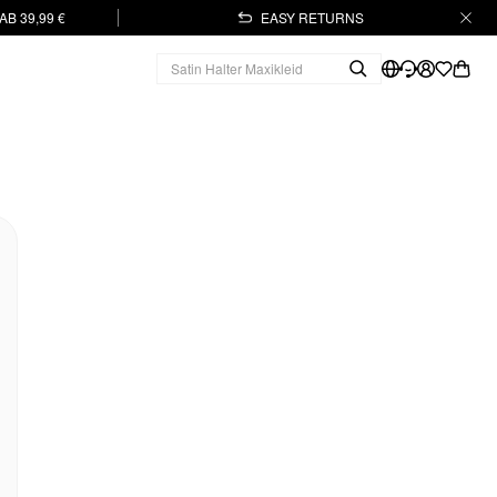
B 39,99 €
EASY RETURNS