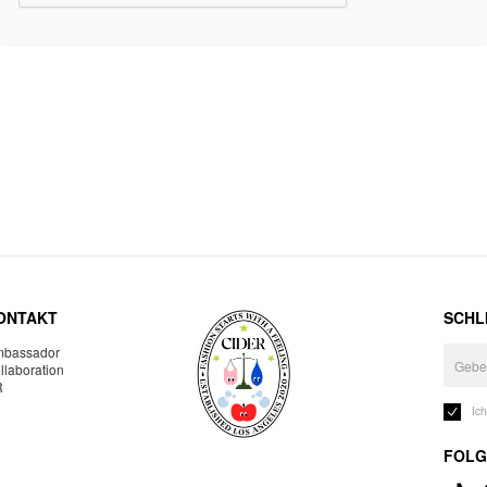
ONTAKT
SCHLI
bassador
llaboration
R
Ic
FOLG