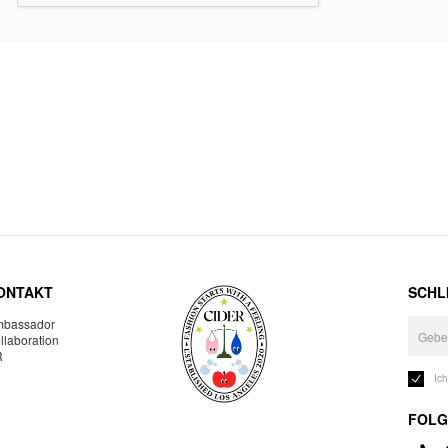
ONTAKT
SCHLI
bassador
llaboration
R
Ic
FOLG