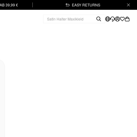
B 39,99 €
EASY RETURNS