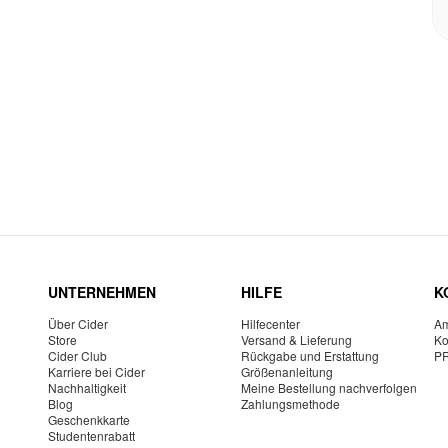
UNTERNEHMEN
HILFE
K
Über Cider
Hilfecenter
Am
Store
Versand & Lieferung
Ko
Cider Club
Rückgabe und Erstattung
P
Karriere bei Cider
Größenanleitung
Nachhaltigkeit
Meine Bestellung nachverfolgen
Blog
Zahlungsmethode
Geschenkkarte
Studentenrabatt