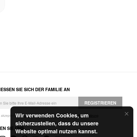
ESSEN SIE SICH DER FAMILIE AN
REGISTRIEREN
Wir verwenden Cookies, um
h akzeptiere die
Geschäftsbedingungen
und die
Datenschutzerklärung
.
sicherzustellen, dass du unsere
EN SIE UNS
Website optimal nutzen kannst.