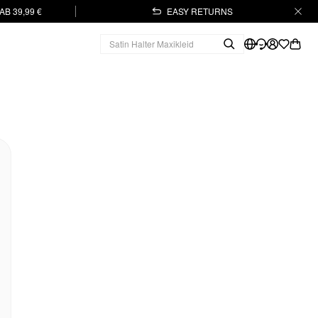
B 39,99 €
EASY RETURNS