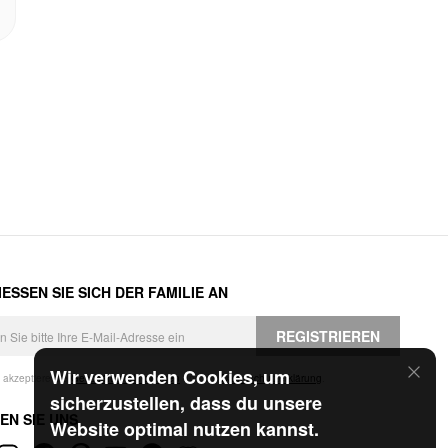
ESSEN SIE SICH DER FAMILIE AN
REGISTRIEREN
Wir verwenden Cookies, um
h akzeptiere die
Geschäftsbedingungen
und die
Datenschutzerklärung
.
sicherzustellen, dass du unsere
EN SIE UNS
Website optimal nutzen kannst.