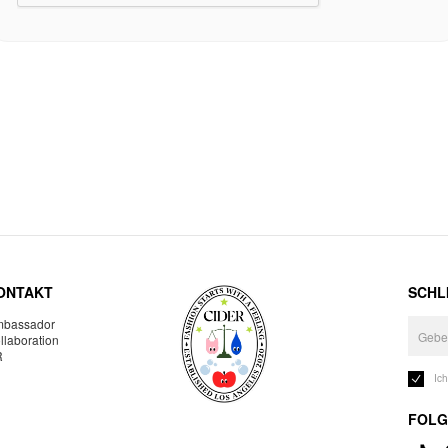
ONTAKT
SCHLI
bassador
llaboration
R
Ic
FOLG