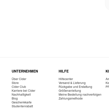
UNTERNEHMEN
HILFE
K
Über Cider
Hilfecenter
Am
Store
Versand & Lieferung
Ko
Cider Club
Rückgabe und Erstattung
P
Karriere bei Cider
Größenanleitung
Nachhaltigkeit
Meine Bestellung nachverfolgen
Blog
Zahlungsmethode
Geschenkkarte
Studentenrabatt