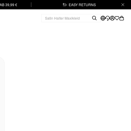
B 39,99 €
EASY RETURNS