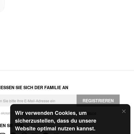
ESSEN SIE SICH DER FAMILIE AN
REGISTRIEREN
Wir verwenden Cookies, um
h akzeptiere die
Geschäftsbedingungen
und die
Datenschutzerklärung
.
sicherzustellen, dass du unsere
EN SIE UNS
Website optimal nutzen kannst.