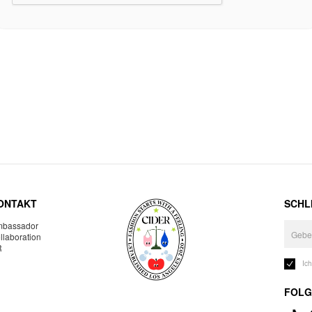
ONTAKT
SCHLI
bassador
llaboration
R
Ic
FOLG