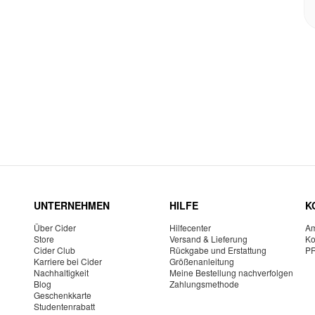
UNTERNEHMEN
HILFE
K
Über Cider
Hilfecenter
Am
Store
Versand & Lieferung
Ko
Cider Club
Rückgabe und Erstattung
P
Karriere bei Cider
Größenanleitung
Nachhaltigkeit
Meine Bestellung nachverfolgen
Blog
Zahlungsmethode
Geschenkkarte
Studentenrabatt