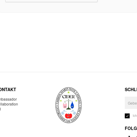
ONTAKT
SCHLI
bassador
llaboration
R
Ic
FOLG