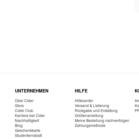
UNTERNEHMEN
HILFE
K
Über Cider
Hilfecenter
Am
Store
Versand & Lieferung
Ko
Cider Club
Rückgabe und Erstattung
P
Karriere bei Cider
Größenanleitung
Nachhaltigkeit
Meine Bestellung nachverfolgen
Blog
Zahlungsmethode
Geschenkkarte
Studentenrabatt