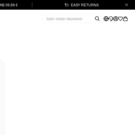
B 39,99 €
EASY RETURNS