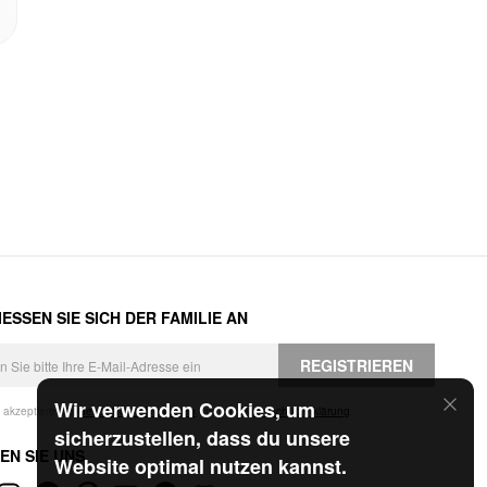
ESSEN SIE SICH DER FAMILIE AN
REGISTRIEREN
Wir verwenden Cookies, um
h akzeptiere die
Geschäftsbedingungen
und die
Datenschutzerklärung
.
sicherzustellen, dass du unsere
EN SIE UNS
Website optimal nutzen kannst.