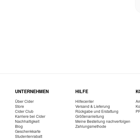
UNTERNEHMEN
HILFE
K
Über Cider
Hilfecenter
Am
Store
Versand & Lieferung
Ko
Cider Club
Rückgabe und Erstattung
P
Karriere bei Cider
Größenanleitung
Nachhaltigkeit
Meine Bestellung nachverfolgen
Blog
Zahlungsmethode
Geschenkkarte
Studentenrabatt