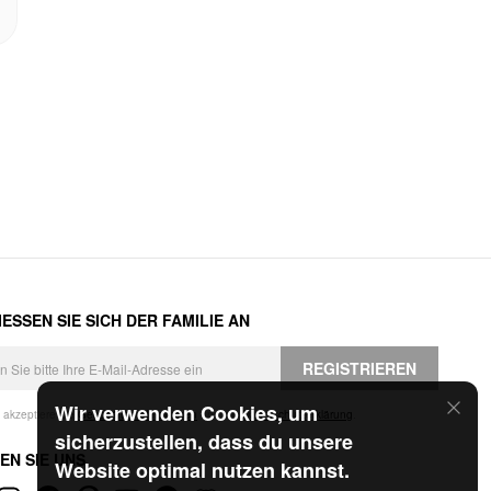
ESSEN SIE SICH DER FAMILIE AN
REGISTRIEREN
Wir verwenden Cookies, um
h akzeptiere die
Geschäftsbedingungen
und die
Datenschutzerklärung
.
sicherzustellen, dass du unsere
EN SIE UNS
Website optimal nutzen kannst.