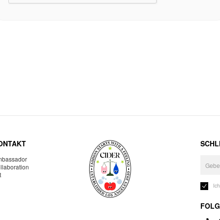
ONTAKT
SCHLI
bassador
llaboration
R
Ic
FOLG