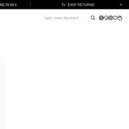
B 39,99 €
EASY RETURNS