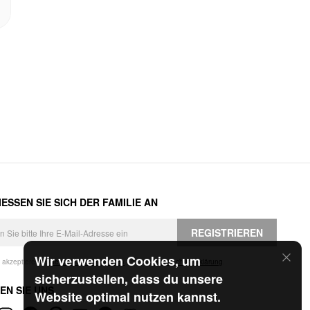
ESSEN SIE SICH DER FAMILIE AN
REGISTRIEREN
Wir verwenden Cookies, um
h akzeptiere die
Geschäftsbedingungen
und die
Datenschutzerklärung
.
sicherzustellen, dass du unsere
EN SIE UNS
Website optimal nutzen kannst.