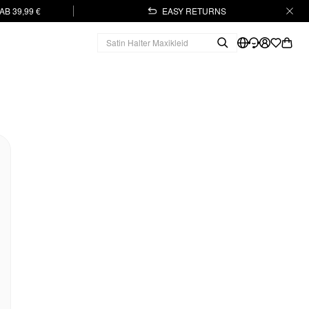
B 39,99 €
EASY RETURNS