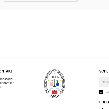
ONTAKT
SCHLI
bassador
llaboration
R
Ic
FOLG