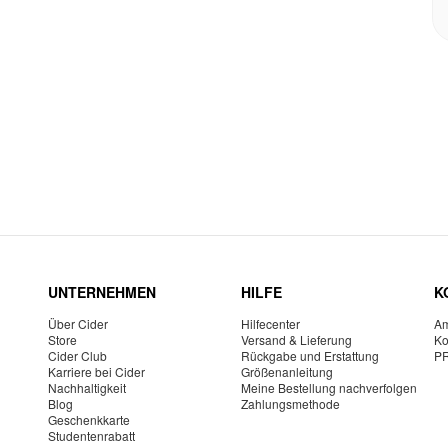
UNTERNEHMEN
HILFE
K
Über Cider
Hilfecenter
Am
Store
Versand & Lieferung
Ko
Cider Club
Rückgabe und Erstattung
P
Karriere bei Cider
Größenanleitung
Nachhaltigkeit
Meine Bestellung nachverfolgen
Blog
Zahlungsmethode
Geschenkkarte
Studentenrabatt