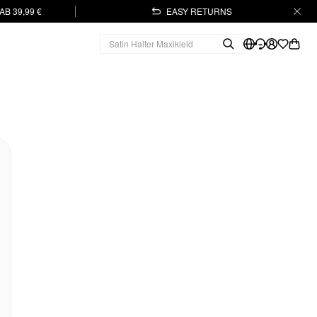
B 39,99 €
EASY RETURNS