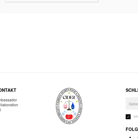
ONTAKT
SCHLI
bassador
llaboration
R
Ic
FOLG