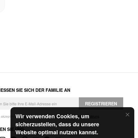
ESSEN SIE SICH DER FAMILIE AN
REGISTRIEREN
Wir verwenden Cookies, um
h akzeptiere die
Geschäftsbedingungen
und die
Datenschutzerklärung
.
sicherzustellen, dass du unsere
EN SIE UNS
Website optimal nutzen kannst.