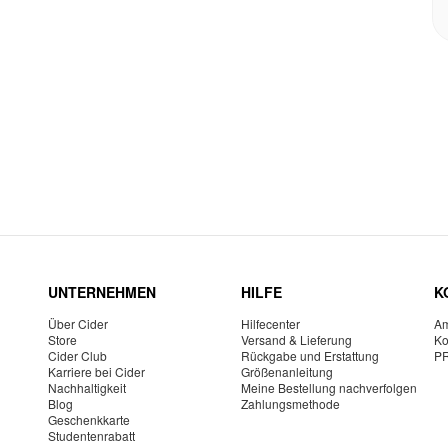
UNTERNEHMEN
HILFE
K
Über Cider
Hilfecenter
Am
Store
Versand & Lieferung
Ko
Cider Club
Rückgabe und Erstattung
P
Karriere bei Cider
Größenanleitung
Nachhaltigkeit
Meine Bestellung nachverfolgen
Blog
Zahlungsmethode
Geschenkkarte
Studentenrabatt