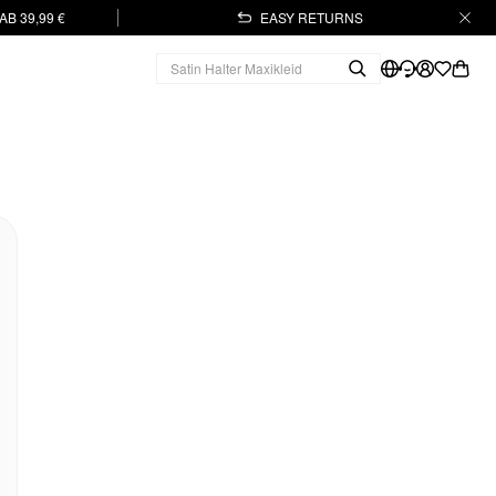
B 39,99 €
EASY RETURNS