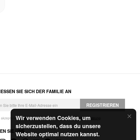
ESSEN SIE SICH DER FAMILIE AN
REGISTRIEREN
Wir verwenden Cookies, um
h akzeptiere die
Geschäftsbedingungen
und die
Datenschutzerklärung
.
sicherzustellen, dass du unsere
EN SIE UNS
Website optimal nutzen kannst.