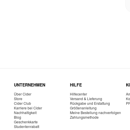
UNTERNEHMEN
HILFE
K
Über Cider
Hilfecenter
Am
Store
Versand & Lieferung
Ko
Cider Club
Rückgabe und Erstattung
P
Karriere bei Cider
Größenanleitung
Nachhaltigkeit
Meine Bestellung nachverfolgen
Blog
Zahlungsmethode
Geschenkkarte
Studentenrabatt