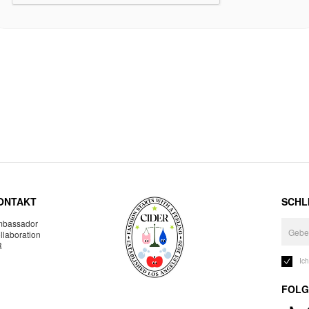
ONTAKT
SCHLI
bassador
llaboration
R
Ic
FOLG