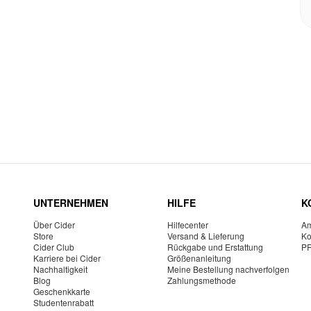
UNTERNEHMEN
HILFE
K
Über Cider
Hilfecenter
Am
Store
Versand & Lieferung
Ko
Cider Club
Rückgabe und Erstattung
P
Karriere bei Cider
Größenanleitung
Nachhaltigkeit
Meine Bestellung nachverfolgen
Blog
Zahlungsmethode
Geschenkkarte
Studentenrabatt