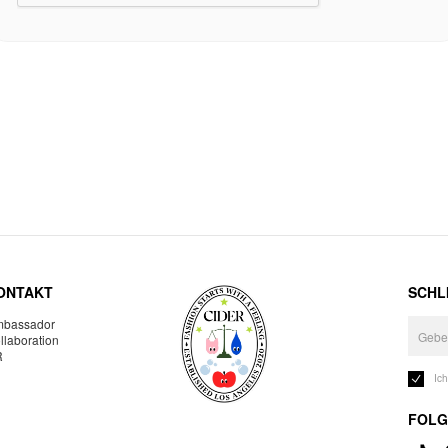
ONTAKT
SCHLI
bassador
llaboration
R
Ic
FOLG