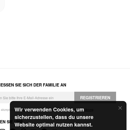
ESSEN SIE SICH DER FAMILIE AN
REGISTRIEREN
Wir verwenden Cookies, um
h akzeptiere die
Geschäftsbedingungen
und die
Datenschutzerklärung
.
sicherzustellen, dass du unsere
EN SIE UNS
Website optimal nutzen kannst.