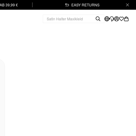
B 39,99 €
EASY RETURNS