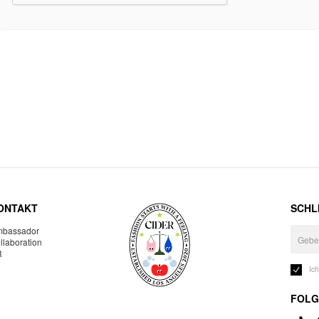
ONTAKT
SCHLI
bassador
llaboration
R
Ic
FOLG