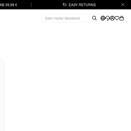
B 39,99 €
EASY RETURNS