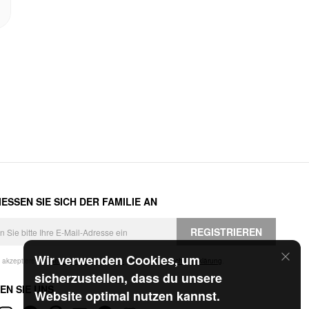
ESSEN SIE SICH DER FAMILIE AN
REGISTRIEREN
Wir verwenden Cookies, um
h akzeptiere die
Geschäftsbedingungen
und die
Datenschutzerklärung
.
sicherzustellen, dass du unsere
EN SIE UNS
Website optimal nutzen kannst.