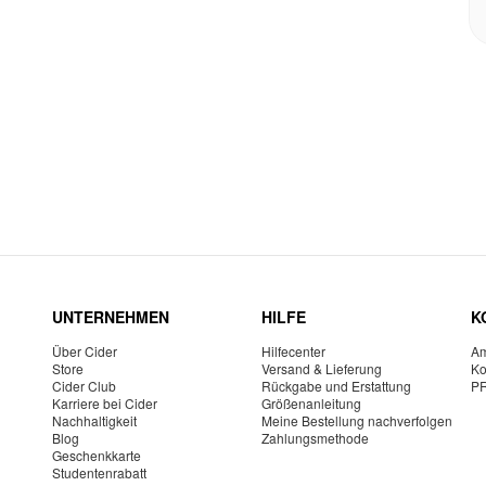
UNTERNEHMEN
HILFE
K
Über Cider
Hilfecenter
Am
Store
Versand & Lieferung
Ko
Cider Club
Rückgabe und Erstattung
P
Karriere bei Cider
Größenanleitung
Nachhaltigkeit
Meine Bestellung nachverfolgen
Blog
Zahlungsmethode
Geschenkkarte
Studentenrabatt