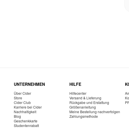
UNTERNEHMEN
HILFE
K
Über Cider
Hilfecenter
Am
Store
Versand & Lieferung
Ko
Cider Club
Rückgabe und Erstattung
P
Karriere bei Cider
Größenanleitung
Nachhaltigkeit
Meine Bestellung nachverfolgen
Blog
Zahlungsmethode
Geschenkkarte
Studentenrabatt