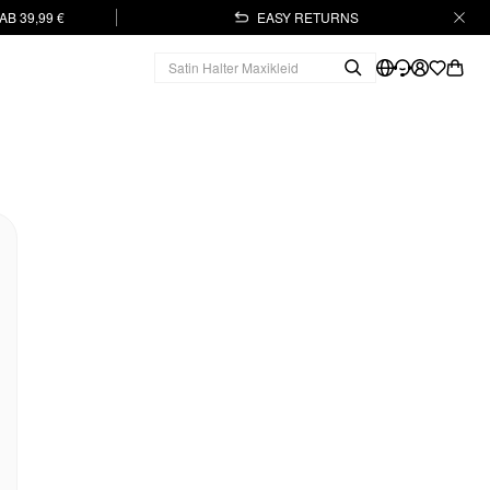
B 39,99 €
EASY RETURNS