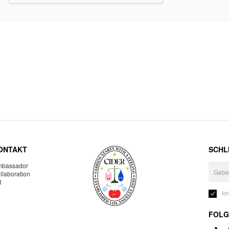
ONTAKT
SCHLI
bassador
llaboration
R
Ic
FOLG