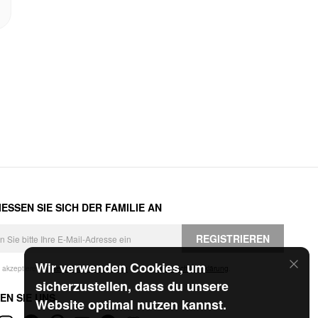
ESSEN SIE SICH DER FAMILIE AN
REGISTRIEREN
Wir verwenden Cookies, um
h akzeptiere die
Geschäftsbedingungen
und die
Datenschutzerklärung
.
sicherzustellen, dass du unsere
EN SIE UNS
Website optimal nutzen kannst.