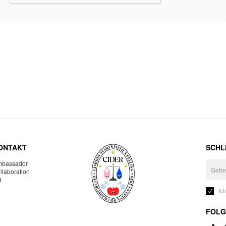
ONTAKT
SCHLI
bassador
llaboration
R
Ic
FOLG