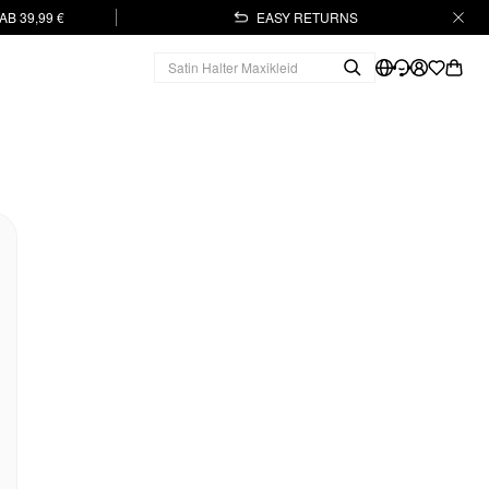
B 39,99 €
EASY RETURNS