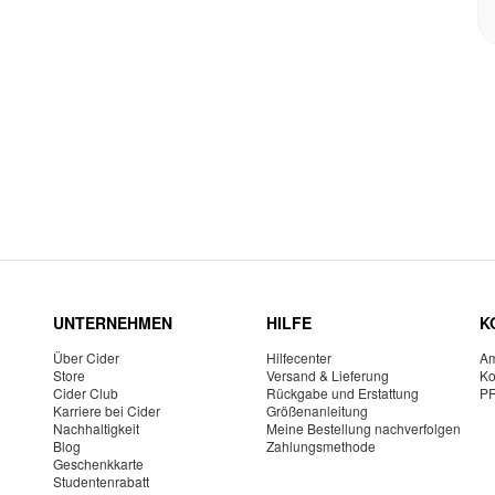
UNTERNEHMEN
HILFE
K
Über Cider
Hilfecenter
Am
Store
Versand & Lieferung
Ko
Cider Club
Rückgabe und Erstattung
P
Karriere bei Cider
Größenanleitung
Nachhaltigkeit
Meine Bestellung nachverfolgen
Blog
Zahlungsmethode
Geschenkkarte
Studentenrabatt