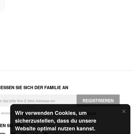
ESSEN SIE SICH DER FAMILIE AN
REGISTRIEREN
Wir verwenden Cookies, um
h akzeptiere die
Geschäftsbedingungen
und die
Datenschutzerklärung
.
sicherzustellen, dass du unsere
EN SIE UNS
Website optimal nutzen kannst.