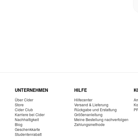
UNTERNEHMEN
HILFE
K
Über Cider
Hilfecenter
Am
Store
Versand & Lieferung
Ko
Cider Club
Rückgabe und Erstattung
P
Karriere bei Cider
Größenanleitung
Nachhaltigkeit
Meine Bestellung nachverfolgen
Blog
Zahlungsmethode
Geschenkkarte
Studentenrabatt