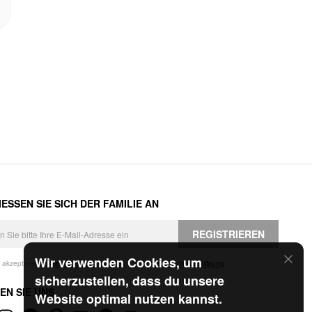
ESSEN SIE SICH DER FAMILIE AN
REGISTRIEREN
Wir verwenden Cookies, um
h akzeptiere die
Geschäftsbedingungen
und die
Datenschutzerklärung
.
sicherzustellen, dass du unsere
EN SIE UNS
Website optimal nutzen kannst.