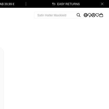
B 39,99 €
EASY RETURNS