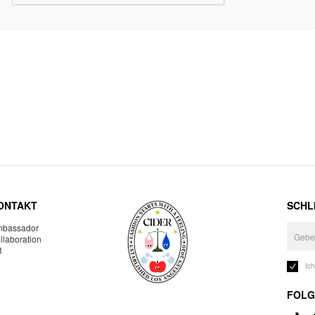
ONTAKT
SCHLI
bassador
llaboration
R
Ic
FOLG