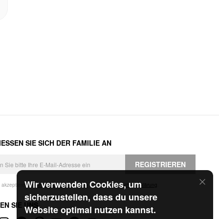
ESSEN SIE SICH DER FAMILIE AN
REGISTRIEREN
Wir verwenden Cookies, um
h akzeptiere die
Geschäftsbedingungen
und die
Datenschutzerklärung
.
sicherzustellen, dass du unsere
EN SIE UNS
Website optimal nutzen kannst.