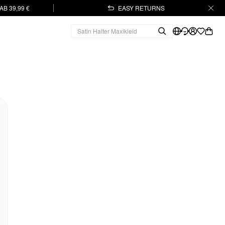
B 39,99 €
EASY RETURNS