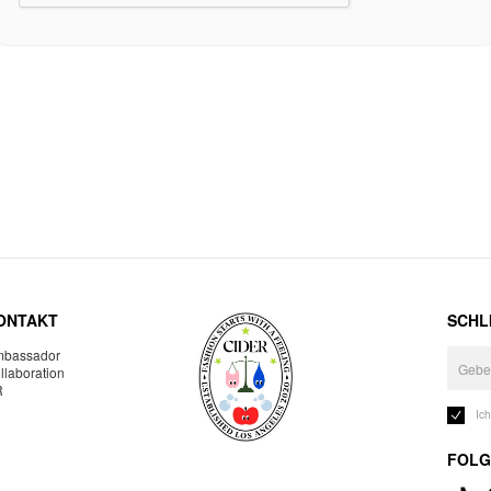
ONTAKT
SCHLI
bassador
llaboration
R
Ic
FOLG