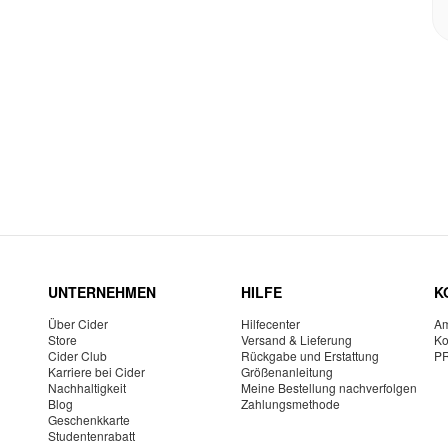
UNTERNEHMEN
HILFE
K
Über Cider
Hilfecenter
Am
Store
Versand & Lieferung
Ko
Cider Club
Rückgabe und Erstattung
P
Karriere bei Cider
Größenanleitung
Nachhaltigkeit
Meine Bestellung nachverfolgen
Blog
Zahlungsmethode
Geschenkkarte
Studentenrabatt