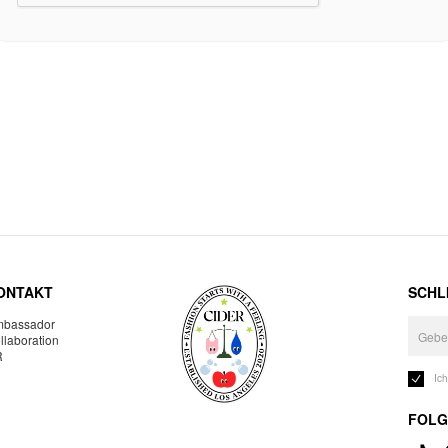
ONTAKT
SCHLI
bassador
llaboration
R
Ic
FOLG