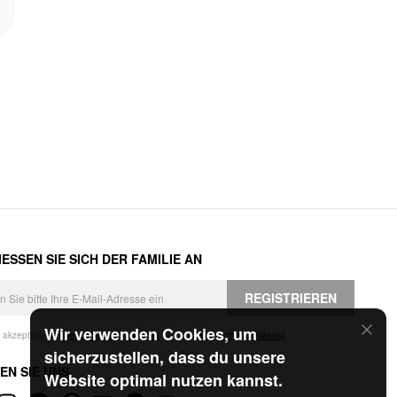
ESSEN SIE SICH DER FAMILIE AN
REGISTRIEREN
Wir verwenden Cookies, um
h akzeptiere die
Geschäftsbedingungen
und die
Datenschutzerklärung
.
sicherzustellen, dass du unsere
EN SIE UNS
Website optimal nutzen kannst.