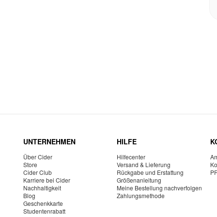
UNTERNEHMEN
HILFE
K
Über Cider
Hilfecenter
Am
Store
Versand & Lieferung
Ko
Cider Club
Rückgabe und Erstattung
P
Karriere bei Cider
Größenanleitung
Nachhaltigkeit
Meine Bestellung nachverfolgen
Blog
Zahlungsmethode
Geschenkkarte
Studentenrabatt