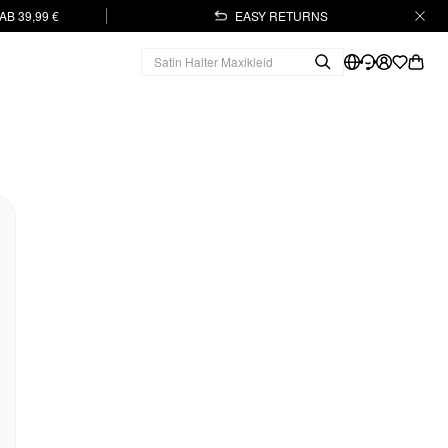
B 39,99 €
EASY RETURNS