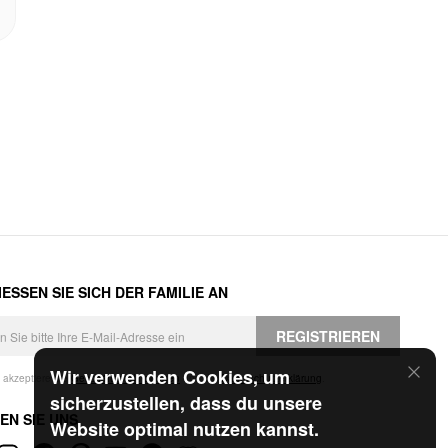
ESSEN SIE SICH DER FAMILIE AN
REGISTRIEREN
Wir verwenden Cookies, um
h akzeptiere die
Geschäftsbedingungen
und die
Datenschutzerklärung
.
sicherzustellen, dass du unsere
EN SIE UNS
Website optimal nutzen kannst.