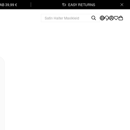
B 39,99 €
EASY RETURNS