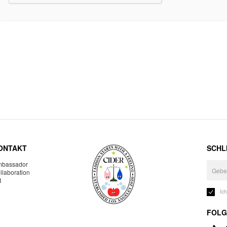
ONTAKT
SCHLI
bassador
llaboration
R
Ic
FOLG