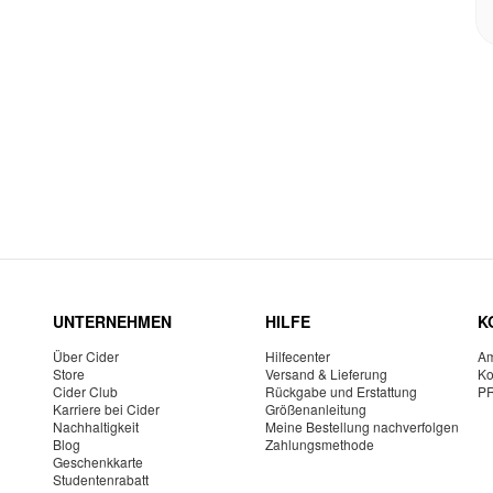
UNTERNEHMEN
HILFE
K
Über Cider
Hilfecenter
Am
Store
Versand & Lieferung
Ko
Cider Club
Rückgabe und Erstattung
P
Karriere bei Cider
Größenanleitung
Nachhaltigkeit
Meine Bestellung nachverfolgen
Blog
Zahlungsmethode
Geschenkkarte
Studentenrabatt