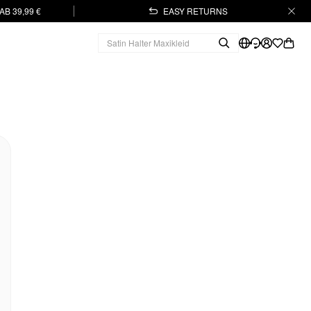
B 39,99 €
EASY RETURNS