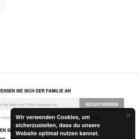
ESSEN SIE SICH DER FAMILIE AN
REGISTRIEREN
Wir verwenden Cookies, um
h akzeptiere die
Geschäftsbedingungen
und die
Datenschutzerklärung
.
sicherzustellen, dass du unsere
EN SIE UNS
Website optimal nutzen kannst.