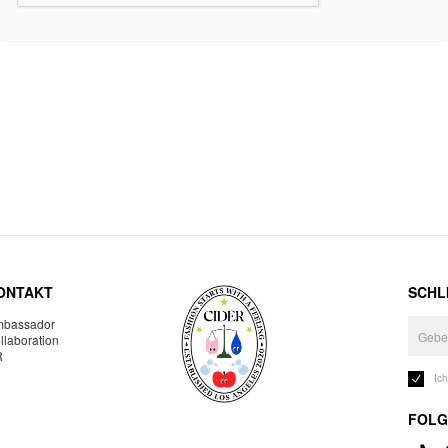
ONTAKT
SCHLI
bassador
llaboration
R
Ic
FOLG