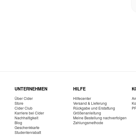
UNTERNEHMEN
HILFE
K
Über Cider
Hilfecenter
Am
Store
Versand & Lieferung
Ko
Cider Club
Rückgabe und Erstattung
P
Karriere bei Cider
Größenanleitung
Nachhaltigkeit
Meine Bestellung nachverfolgen
Blog
Zahlungsmethode
Geschenkkarte
Studentenrabatt