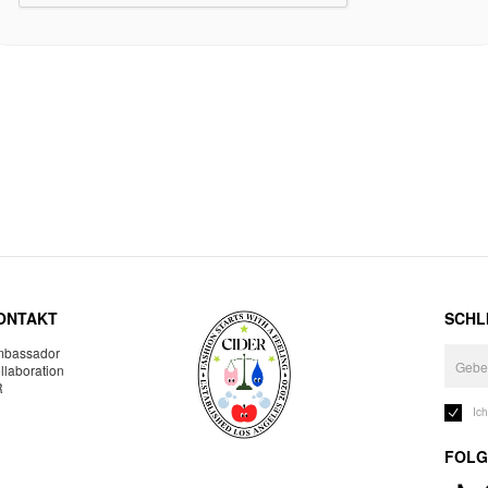
ONTAKT
SCHLI
bassador
llaboration
R
Ic
FOLG