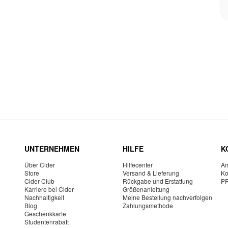
UNTERNEHMEN
HILFE
K
Über Cider
Hilfecenter
Am
Store
Versand & Lieferung
Ko
Cider Club
Rückgabe und Erstattung
P
Karriere bei Cider
Größenanleitung
Nachhaltigkeit
Meine Bestellung nachverfolgen
Blog
Zahlungsmethode
Geschenkkarte
Studentenrabatt