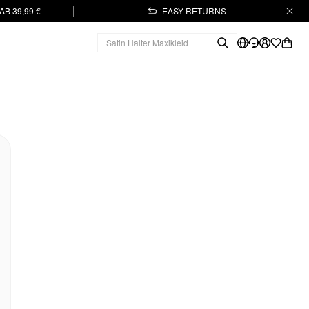
B 39,99 €
EASY RETURNS