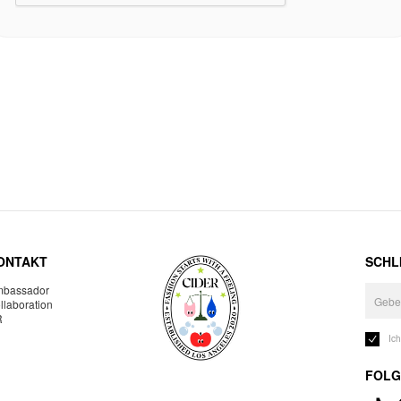
ONTAKT
SCHLI
bassador
llaboration
R
Ic
FOLG