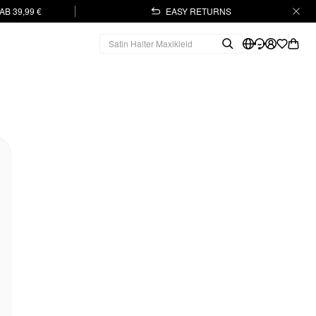
B 39,99 €
EASY RETURNS