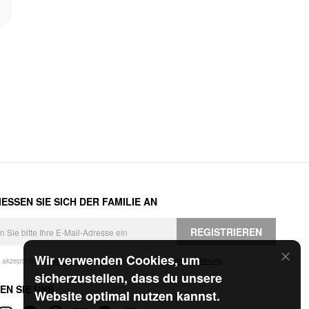
ESSEN SIE SICH DER FAMILIE AN
REGISTRIEREN
Wir verwenden Cookies, um
h akzeptiere die
Geschäftsbedingungen
und die
Datenschutzerklärung
.
sicherzustellen, dass du unsere
EN SIE UNS
Website optimal nutzen kannst.