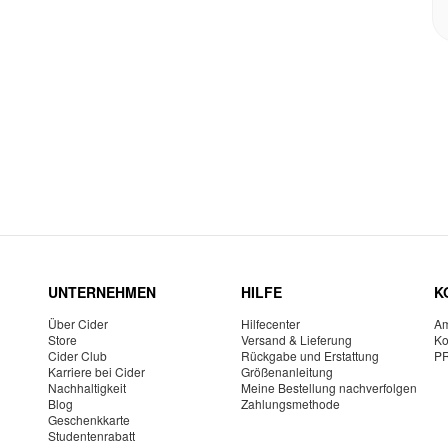
UNTERNEHMEN
HILFE
K
Über Cider
Hilfecenter
Am
Store
Versand & Lieferung
Ko
Cider Club
Rückgabe und Erstattung
P
Karriere bei Cider
Größenanleitung
Nachhaltigkeit
Meine Bestellung nachverfolgen
Blog
Zahlungsmethode
Geschenkkarte
Studentenrabatt