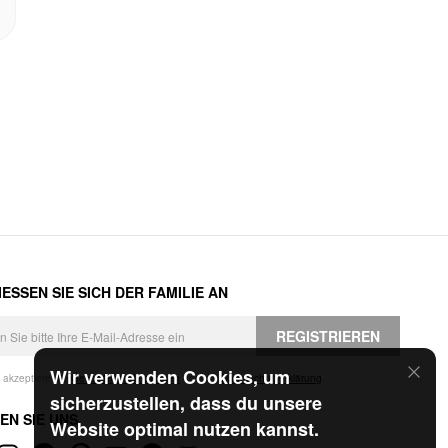
ESSEN SIE SICH DER FAMILIE AN
REGISTRIEREN
Wir verwenden Cookies, um
h akzeptiere die
Geschäftsbedingungen
und die
Datenschutzerklärung
.
sicherzustellen, dass du unsere
EN SIE UNS
Website optimal nutzen kannst.