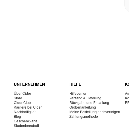
UNTERNEHMEN
HILFE
K
Über Cider
Hilfecenter
Am
Store
Versand & Lieferung
Ko
Cider Club
Rückgabe und Erstattung
P
Karriere bei Cider
Größenanleitung
Nachhaltigkeit
Meine Bestellung nachverfolgen
Blog
Zahlungsmethode
Geschenkkarte
Studentenrabatt