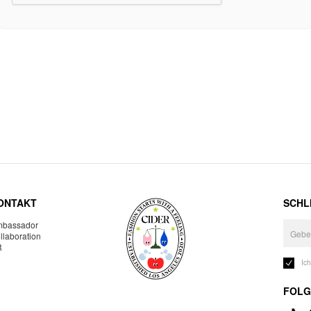
ONTAKT
SCHLI
bassador
llaboration
R
Ic
FOLG