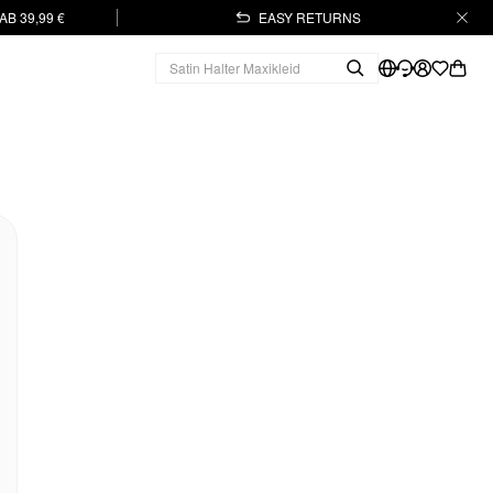
B 39,99 €
EASY RETURNS