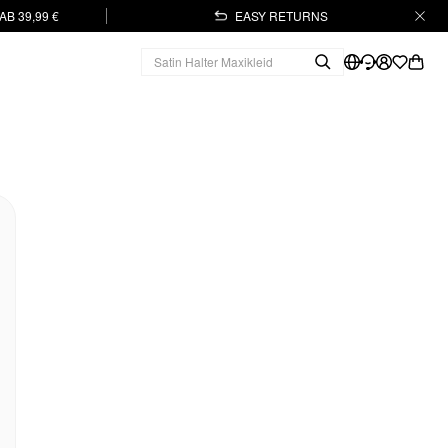
B 39,99 €
EASY RETURNS