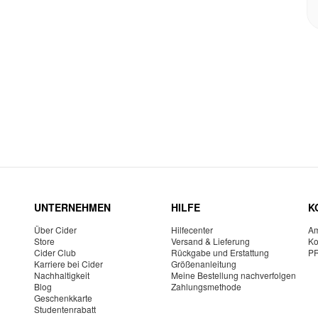
UNTERNEHMEN
HILFE
K
Über Cider
Hilfecenter
Am
Store
Versand & Lieferung
Ko
Cider Club
Rückgabe und Erstattung
P
Karriere bei Cider
Größenanleitung
Nachhaltigkeit
Meine Bestellung nachverfolgen
Blog
Zahlungsmethode
Geschenkkarte
Studentenrabatt