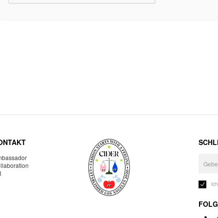
ONTAKT
SCHLI
bassador
llaboration
R
Ic
FOLG