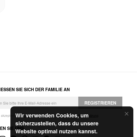
ESSEN SIE SICH DER FAMILIE AN
REGISTRIEREN
Wir verwenden Cookies, um
h akzeptiere die
Geschäftsbedingungen
und die
Datenschutzerklärung
.
sicherzustellen, dass du unsere
EN SIE UNS
Website optimal nutzen kannst.