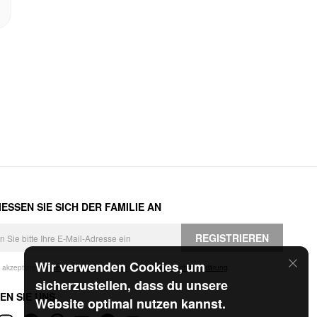
ESSEN SIE SICH DER FAMILIE AN
REGISTRIEREN
Wir verwenden Cookies, um
h akzeptiere die
Geschäftsbedingungen
und die
Datenschutzerklärung
.
sicherzustellen, dass du unsere
EN SIE UNS
Website optimal nutzen kannst.