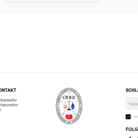
ONTAKT
SCHLI
bassador
llaboration
R
Ic
FOLG