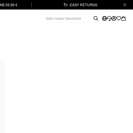
B 39,99 €
EASY RETURNS