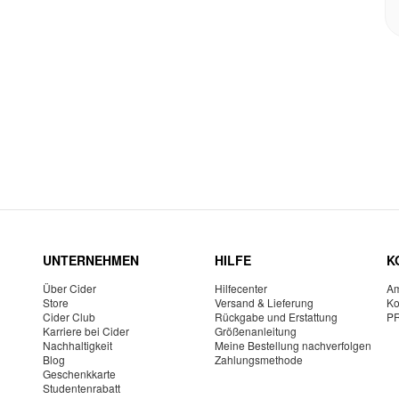
UNTERNEHMEN
HILFE
K
Über Cider
Hilfecenter
Am
Store
Versand & Lieferung
Ko
Cider Club
Rückgabe und Erstattung
P
Karriere bei Cider
Größenanleitung
Nachhaltigkeit
Meine Bestellung nachverfolgen
Blog
Zahlungsmethode
Geschenkkarte
Studentenrabatt