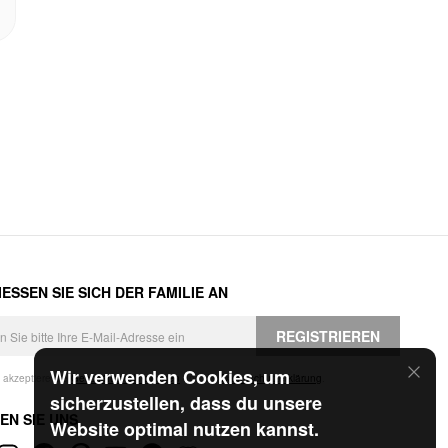
ESSEN SIE SICH DER FAMILIE AN
REGISTRIEREN
Wir verwenden Cookies, um
h akzeptiere die
Geschäftsbedingungen
und die
Datenschutzerklärung
.
sicherzustellen, dass du unsere
EN SIE UNS
Website optimal nutzen kannst.