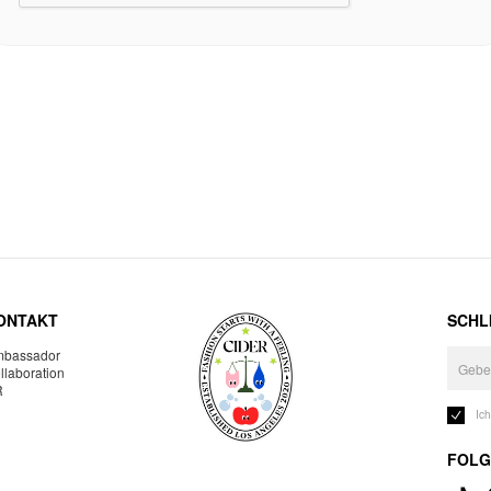
ONTAKT
SCHLI
bassador
llaboration
R
Ic
FOLG