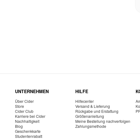
UNTERNEHMEN
HILFE
K
Über Cider
Hilfecenter
Am
Store
Versand & Lieferung
Ko
Cider Club
Rückgabe und Erstattung
P
Karriere bei Cider
Größenanleitung
Nachhaltigkeit
Meine Bestellung nachverfolgen
Blog
Zahlungsmethode
Geschenkkarte
Studentenrabatt