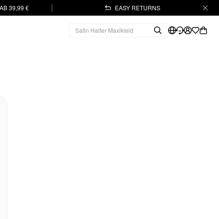
B 39,99 €
EASY RETURNS