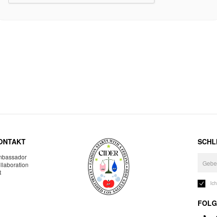
ONTAKT
SCHLI
bassador
llaboration
R
Ic
FOLG