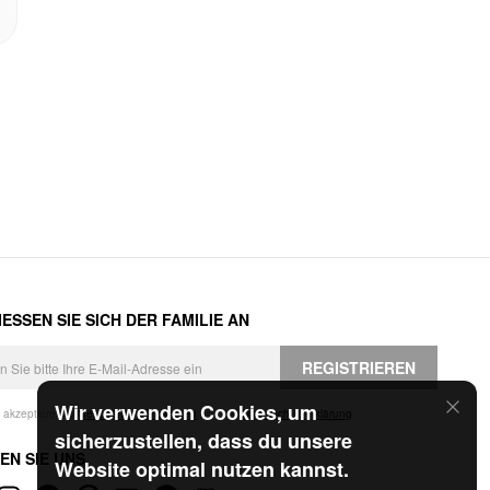
ESSEN SIE SICH DER FAMILIE AN
REGISTRIEREN
Wir verwenden Cookies, um
h akzeptiere die
Geschäftsbedingungen
und die
Datenschutzerklärung
.
sicherzustellen, dass du unsere
EN SIE UNS
Website optimal nutzen kannst.