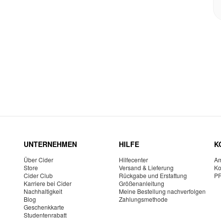
UNTERNEHMEN
HILFE
K
Über Cider
Hilfecenter
Am
Store
Versand & Lieferung
Ko
Cider Club
Rückgabe und Erstattung
P
Karriere bei Cider
Größenanleitung
Nachhaltigkeit
Meine Bestellung nachverfolgen
Blog
Zahlungsmethode
Geschenkkarte
Studentenrabatt