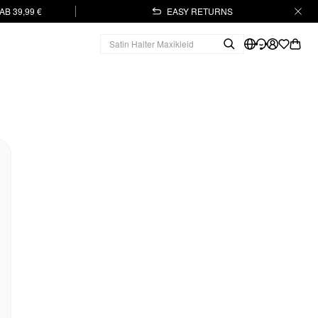
B 39,99 €
EASY RETURNS