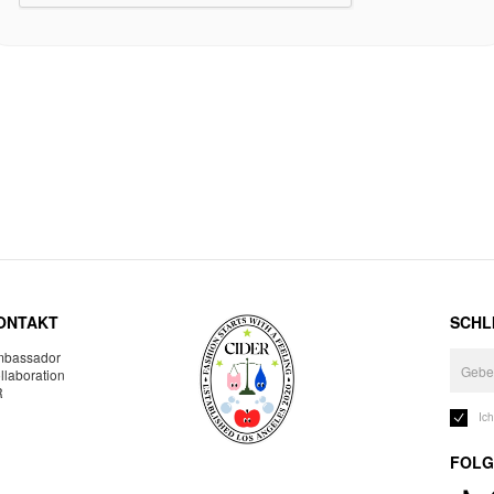
ONTAKT
SCHLI
bassador
llaboration
R
Ic
FOLG