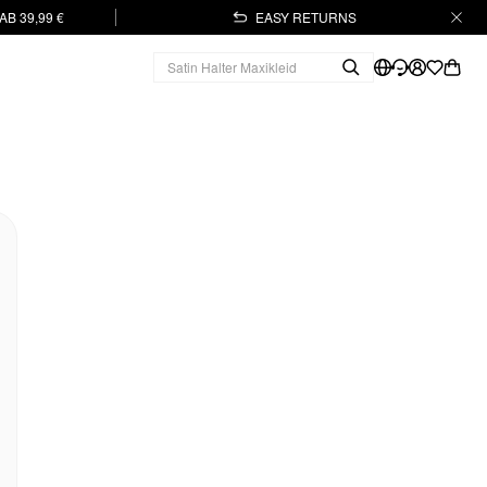
B 39,99 €
EASY RETURNS