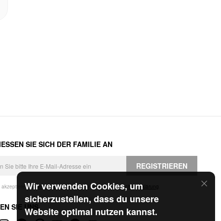
ESSEN SIE SICH DER FAMILIE AN
REGISTRIEREN
Wir verwenden Cookies, um
h akzeptiere die
Geschäftsbedingungen
und die
Datenschutzerklärung
.
sicherzustellen, dass du unsere
EN SIE UNS
Website optimal nutzen kannst.