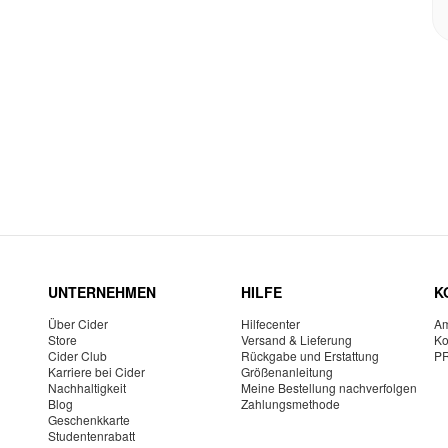
UNTERNEHMEN
HILFE
K
Über Cider
Hilfecenter
Am
Store
Versand & Lieferung
Ko
Cider Club
Rückgabe und Erstattung
P
Karriere bei Cider
Größenanleitung
Nachhaltigkeit
Meine Bestellung nachverfolgen
Blog
Zahlungsmethode
Geschenkkarte
Studentenrabatt