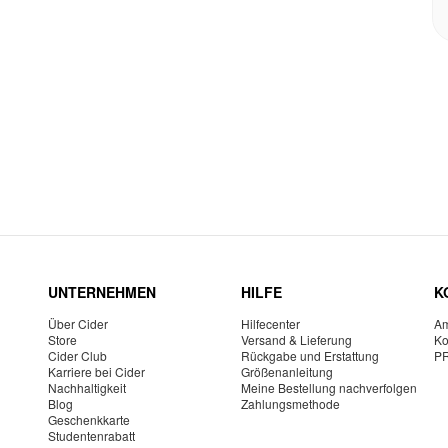
UNTERNEHMEN
HILFE
K
Über Cider
Hilfecenter
Am
Store
Versand & Lieferung
Ko
Cider Club
Rückgabe und Erstattung
P
Karriere bei Cider
Größenanleitung
Nachhaltigkeit
Meine Bestellung nachverfolgen
Blog
Zahlungsmethode
Geschenkkarte
Studentenrabatt