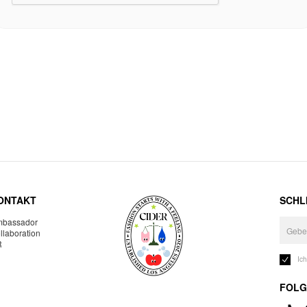
ONTAKT
SCHLI
bassador
llaboration
R
Ic
FOLG