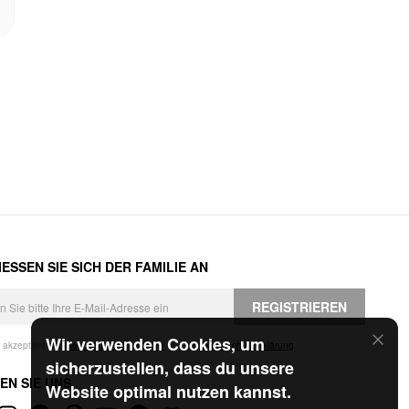
ESSEN SIE SICH DER FAMILIE AN
REGISTRIEREN
Wir verwenden Cookies, um
h akzeptiere die
Geschäftsbedingungen
und die
Datenschutzerklärung
.
sicherzustellen, dass du unsere
EN SIE UNS
Website optimal nutzen kannst.