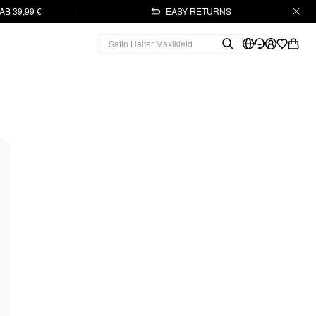
B 39,99 €
EASY RETURNS