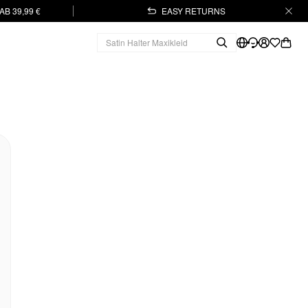
B 39,99 €
EASY RETURNS