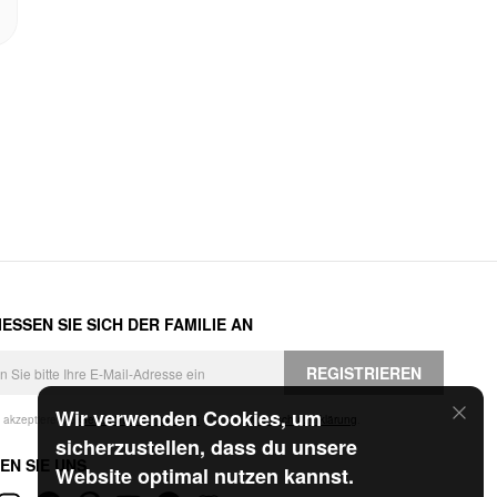
ESSEN SIE SICH DER FAMILIE AN
REGISTRIEREN
Wir verwenden Cookies, um
h akzeptiere die
Geschäftsbedingungen
und die
Datenschutzerklärung
.
sicherzustellen, dass du unsere
EN SIE UNS
Website optimal nutzen kannst.