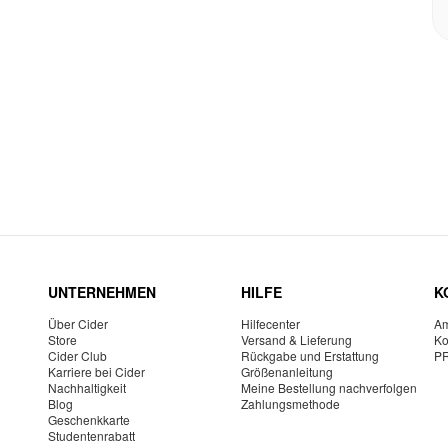
UNTERNEHMEN
HILFE
K
Über Cider
Hilfecenter
Am
Store
Versand & Lieferung
Ko
Cider Club
Rückgabe und Erstattung
P
Karriere bei Cider
Größenanleitung
Nachhaltigkeit
Meine Bestellung nachverfolgen
Blog
Zahlungsmethode
Geschenkkarte
Studentenrabatt