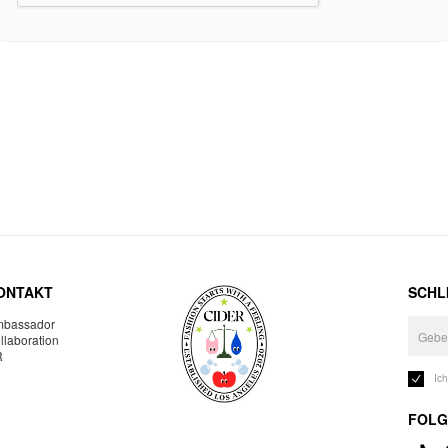
ONTAKT
SCHLI
bassador
llaboration
R
Ic
FOLG