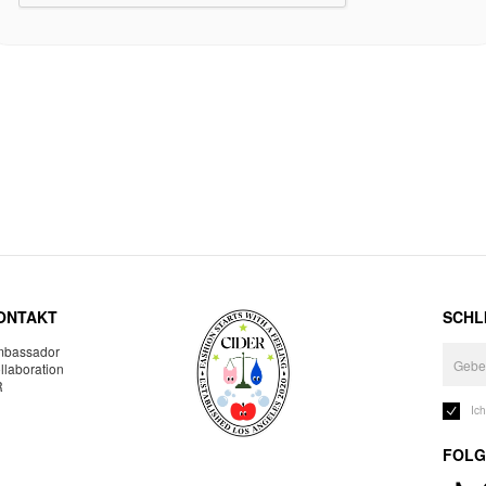
ONTAKT
SCHLI
bassador
llaboration
R
Ic
FOLG