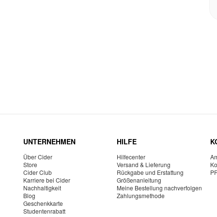
UNTERNEHMEN
HILFE
K
Über Cider
Hilfecenter
Am
Store
Versand & Lieferung
Ko
Cider Club
Rückgabe und Erstattung
P
Karriere bei Cider
Größenanleitung
Nachhaltigkeit
Meine Bestellung nachverfolgen
Blog
Zahlungsmethode
Geschenkkarte
Studentenrabatt