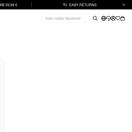
B 39,99 €
EASY RETURNS