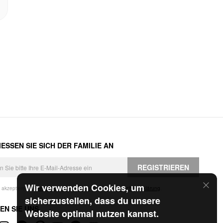
ESSEN SIE SICH DER FAMILIE AN
REGISTRIEREN
Wir verwenden Cookies, um
h akzeptiere die
Geschäftsbedingungen
und die
Datenschutzerklärung
.
sicherzustellen, dass du unsere
EN SIE UNS
Website optimal nutzen kannst.