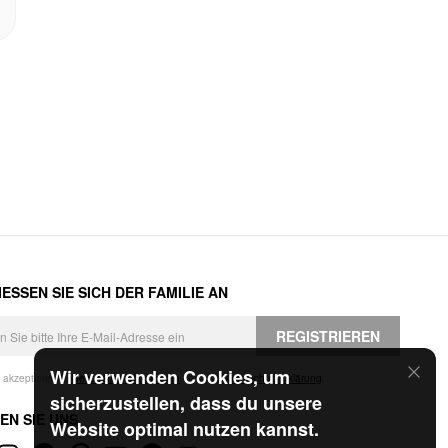
ESSEN SIE SICH DER FAMILIE AN
REGISTRIEREN
Wir verwenden Cookies, um
h akzeptiere die
Geschäftsbedingungen
und die
Datenschutzerklärung
.
sicherzustellen, dass du unsere
EN SIE UNS
Website optimal nutzen kannst.