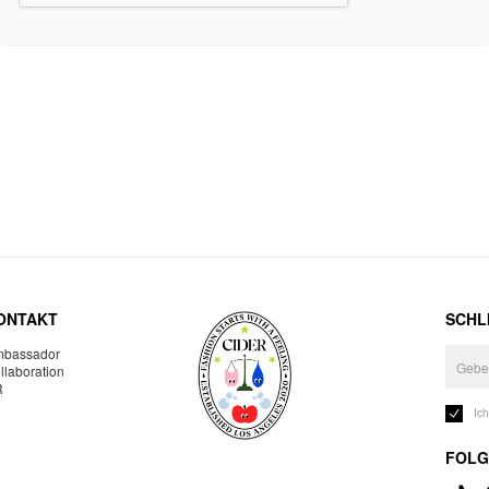
ONTAKT
SCHLI
bassador
llaboration
R
Ic
FOLG