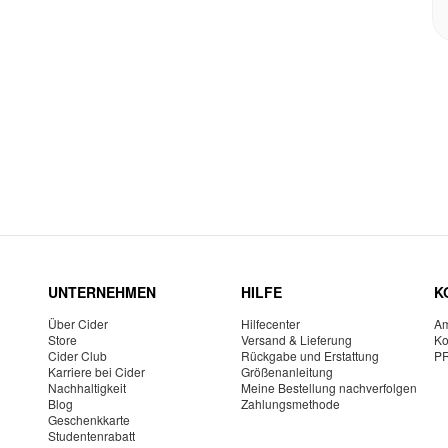
UNTERNEHMEN
HILFE
K
Über Cider
Hilfecenter
Am
Store
Versand & Lieferung
Ko
Cider Club
Rückgabe und Erstattung
P
Karriere bei Cider
Größenanleitung
Nachhaltigkeit
Meine Bestellung nachverfolgen
Blog
Zahlungsmethode
Geschenkkarte
Studentenrabatt