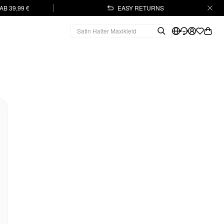
B 39,99 €
EASY RETURNS