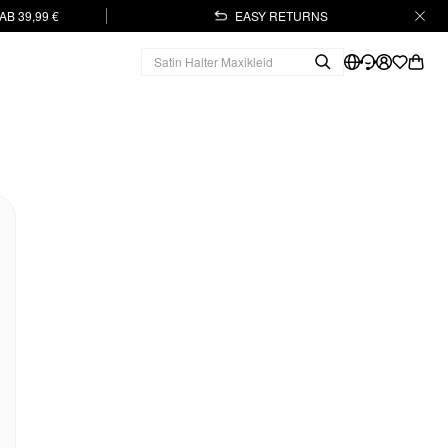
B 39,99 €
EASY RETURNS