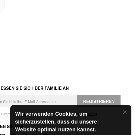
ESSEN SIE SICH DER FAMILIE AN
REGISTRIEREN
Wir verwenden Cookies, um
h akzeptiere die
Geschäftsbedingungen
und die
Datenschutzerklärung
.
sicherzustellen, dass du unsere
EN SIE UNS
Website optimal nutzen kannst.