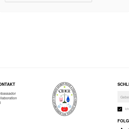
ONTAKT
SCHLI
bassador
llaboration
R
Ic
FOLG