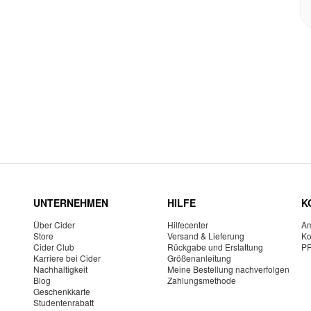
UNTERNEHMEN
HILFE
K
Über Cider
Hilfecenter
Am
Store
Versand & Lieferung
Ko
Cider Club
Rückgabe und Erstattung
P
Karriere bei Cider
Größenanleitung
Nachhaltigkeit
Meine Bestellung nachverfolgen
Blog
Zahlungsmethode
Geschenkkarte
Studentenrabatt