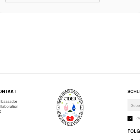
ONTAKT
SCHLI
bassador
llaboration
R
Ic
FOLG