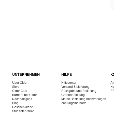
UNTERNEHMEN
HILFE
K
Über Cider
Hilfecenter
Am
Store
Versand & Lieferung
Ko
Cider Club
Rückgabe und Erstattung
P
Karriere bei Cider
Größenanleitung
Nachhaltigkeit
Meine Bestellung nachverfolgen
Blog
Zahlungsmethode
Geschenkkarte
Studentenrabatt