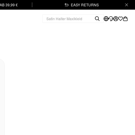
B 39,99 €
EASY RETURNS