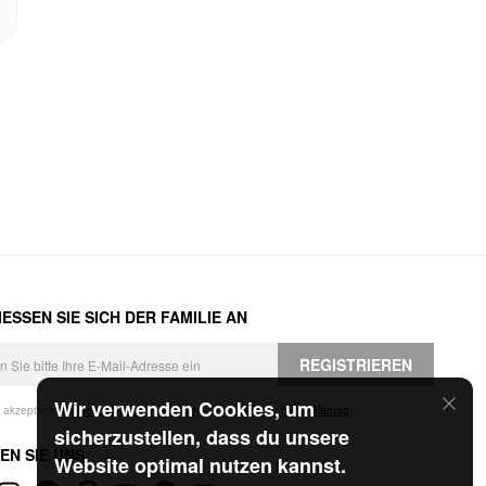
ESSEN SIE SICH DER FAMILIE AN
REGISTRIEREN
Wir verwenden Cookies, um
h akzeptiere die
Geschäftsbedingungen
und die
Datenschutzerklärung
.
sicherzustellen, dass du unsere
EN SIE UNS
Website optimal nutzen kannst.