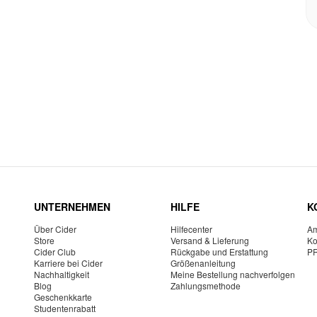
UNTERNEHMEN
HILFE
K
Über Cider
Hilfecenter
Am
Store
Versand & Lieferung
Ko
Cider Club
Rückgabe und Erstattung
P
Karriere bei Cider
Größenanleitung
Nachhaltigkeit
Meine Bestellung nachverfolgen
Blog
Zahlungsmethode
Geschenkkarte
Studentenrabatt