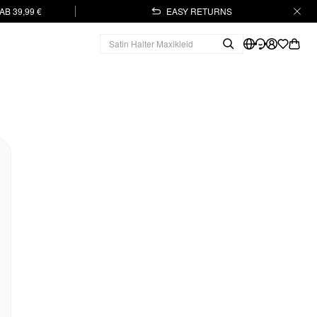
B 39,99 €
EASY RETURNS