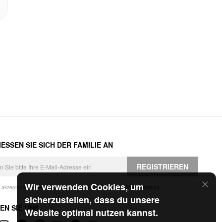
ESSEN SIE SICH DER FAMILIE AN
REGISTRIEREN
Wir verwenden Cookies, um
h akzeptiere die
Geschäftsbedingungen
und die
Datenschutzerklärung
.
sicherzustellen, dass du unsere
EN SIE UNS
Website optimal nutzen kannst.