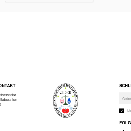
ONTAKT
SCHLI
bassador
llaboration
R
Ic
FOLG