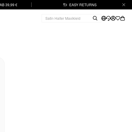
B 39,99 €
EASY RETURNS