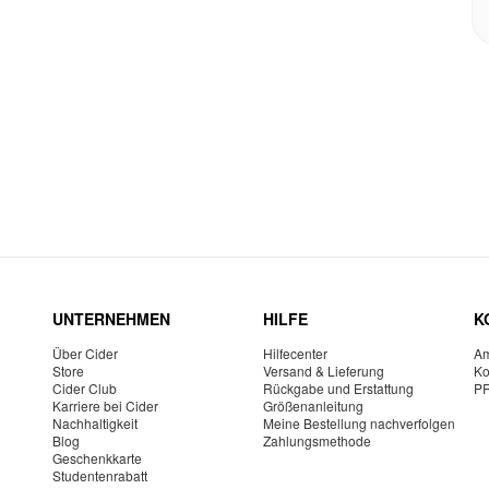
UNTERNEHMEN
HILFE
K
Über Cider
Hilfecenter
Am
Store
Versand & Lieferung
Ko
Cider Club
Rückgabe und Erstattung
P
Karriere bei Cider
Größenanleitung
Nachhaltigkeit
Meine Bestellung nachverfolgen
Blog
Zahlungsmethode
Geschenkkarte
Studentenrabatt