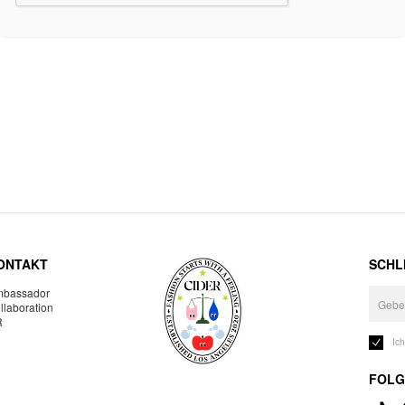
ONTAKT
SCHLI
bassador
llaboration
R
Ic
FOLG