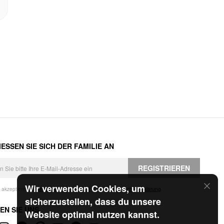
ESSEN SIE SICH DER FAMILIE AN
REGISTRIEREN
Wir verwenden Cookies, um
h akzeptiere die
Geschäftsbedingungen
und die
Datenschutzerklärung
.
sicherzustellen, dass du unsere
EN SIE UNS
Website optimal nutzen kannst.