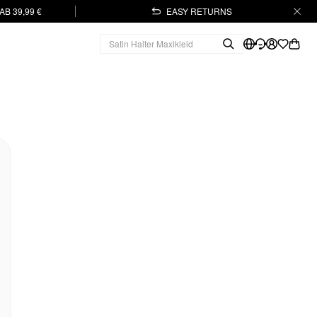
B 39,99 €
EASY RETURNS