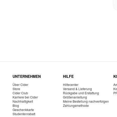
UNTERNEHMEN
HILFE
K
Über Cider
Hilfecenter
Am
Store
Versand & Lieferung
Ko
Cider Club
Rückgabe und Erstattung
P
Karriere bei Cider
Größenanleitung
Nachhaltigkeit
Meine Bestellung nachverfolgen
Blog
Zahlungsmethode
Geschenkkarte
Studentenrabatt