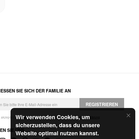
ESSEN SIE SICH DER FAMILIE AN
REGISTRIEREN
Wir verwenden Cookies, um
h akzeptiere die
Geschäftsbedingungen
und die
Datenschutzerklärung
.
sicherzustellen, dass du unsere
EN SIE UNS
Website optimal nutzen kannst.