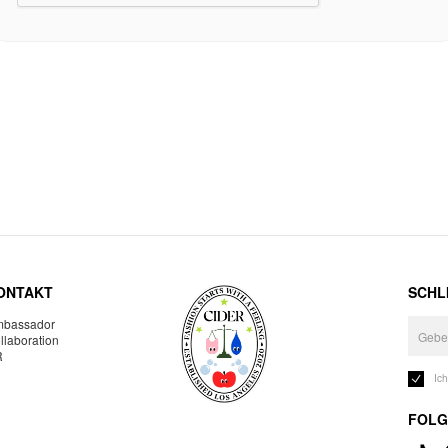
ONTAKT
SCHLI
bassador
llaboration
R
Ic
FOLG