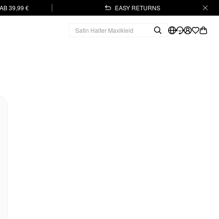
B 39,99 €
EASY RETURNS