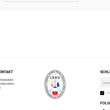
ONTAKT
SCHLI
bassador
llaboration
R
Ic
FOLG