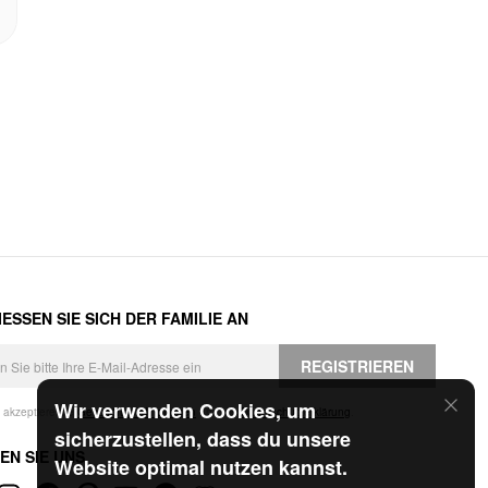
ESSEN SIE SICH DER FAMILIE AN
REGISTRIEREN
Wir verwenden Cookies, um
h akzeptiere die
Geschäftsbedingungen
und die
Datenschutzerklärung
.
sicherzustellen, dass du unsere
EN SIE UNS
Website optimal nutzen kannst.