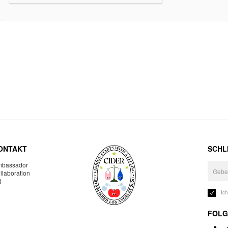
ONTAKT
SCHLI
bassador
llaboration
R
Ic
FOLG