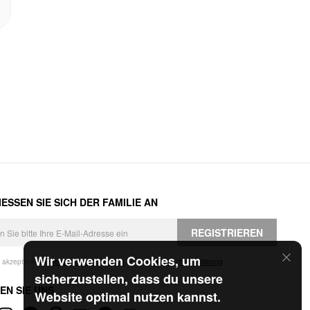
ESSEN SIE SICH DER FAMILIE AN
REGISTRIEREN
Wir verwenden Cookies, um
h akzeptiere die
Geschäftsbedingungen
und die
Datenschutzerklärung
.
sicherzustellen, dass du unsere
EN SIE UNS
Website optimal nutzen kannst.