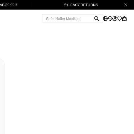
B 39,99 €
EASY RETURNS