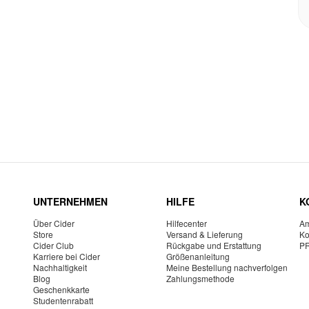
UNTERNEHMEN
HILFE
K
Über Cider
Hilfecenter
Am
Store
Versand & Lieferung
Ko
Cider Club
Rückgabe und Erstattung
P
Karriere bei Cider
Größenanleitung
Nachhaltigkeit
Meine Bestellung nachverfolgen
Blog
Zahlungsmethode
Geschenkkarte
Studentenrabatt