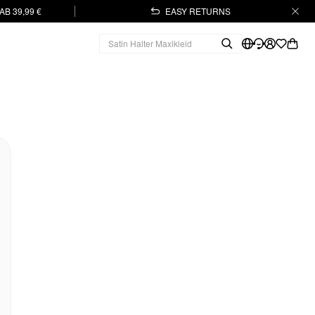
B 39,99 €
EASY RETURNS