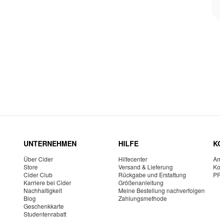
UNTERNEHMEN
HILFE
K
Über Cider
Hilfecenter
Am
Store
Versand & Lieferung
Ko
Cider Club
Rückgabe und Erstattung
P
Karriere bei Cider
Größenanleitung
Nachhaltigkeit
Meine Bestellung nachverfolgen
Blog
Zahlungsmethode
Geschenkkarte
Studentenrabatt