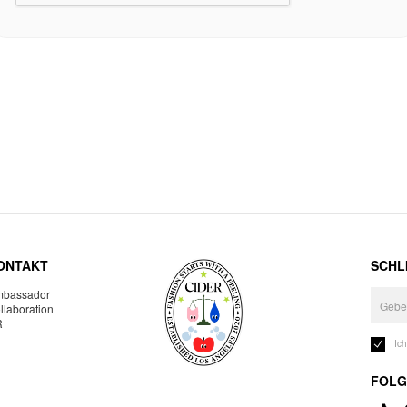
ONTAKT
SCHLI
bassador
llaboration
R
Ic
FOLG