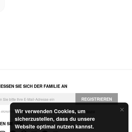
ESSEN SIE SICH DER FAMILIE AN
REGISTRIEREN
Wir verwenden Cookies, um
h akzeptiere die
Geschäftsbedingungen
und die
Datenschutzerklärung
.
sicherzustellen, dass du unsere
EN SIE UNS
Website optimal nutzen kannst.