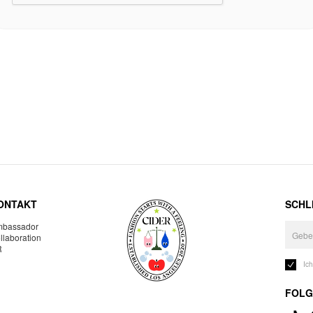
ONTAKT
SCHLI
bassador
llaboration
R
Ic
FOLG