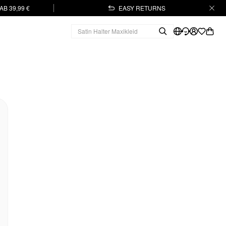
B 39,99 €
EASY RETURNS