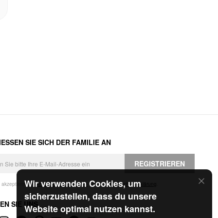
ESSEN SIE SICH DER FAMILIE AN
REGISTRIEREN
Wir verwenden Cookies, um
h akzeptiere die
Geschäftsbedingungen
und die
Datenschutzerklärung
.
sicherzustellen, dass du unsere
EN SIE UNS
Website optimal nutzen kannst.