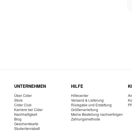
UNTERNEHMEN
HILFE
K
Über Cider
Hilfecenter
Am
Store
Versand & Lieferung
Ko
Cider Club
Rückgabe und Erstattung
P
Karriere bei Cider
Größenanleitung
Nachhaltigkeit
Meine Bestellung nachverfolgen
Blog
Zahlungsmethode
Geschenkkarte
Studentenrabatt