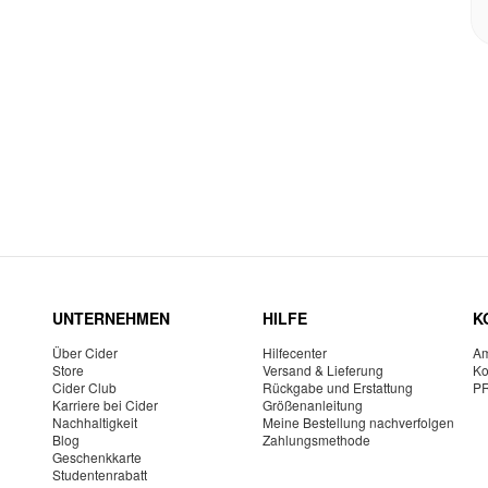
UNTERNEHMEN
HILFE
K
Über Cider
Hilfecenter
Am
Store
Versand & Lieferung
Ko
Cider Club
Rückgabe und Erstattung
P
Karriere bei Cider
Größenanleitung
Nachhaltigkeit
Meine Bestellung nachverfolgen
Blog
Zahlungsmethode
Geschenkkarte
Studentenrabatt