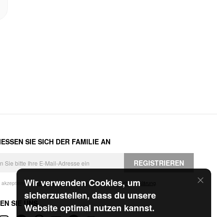
ESSEN SIE SICH DER FAMILIE AN
REGISTRIEREN
Wir verwenden Cookies, um
h akzeptiere die
Geschäftsbedingungen
und die
Datenschutzerklärung
.
sicherzustellen, dass du unsere
EN SIE UNS
Website optimal nutzen kannst.