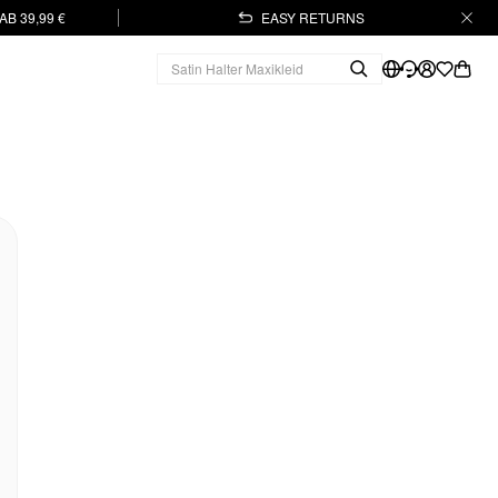
B 39,99 €
EASY RETURNS