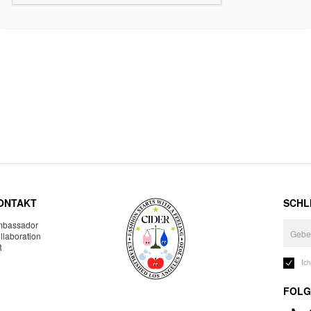
ONTAKT
SCHLI
bassador
llaboration
R
Ic
FOLG