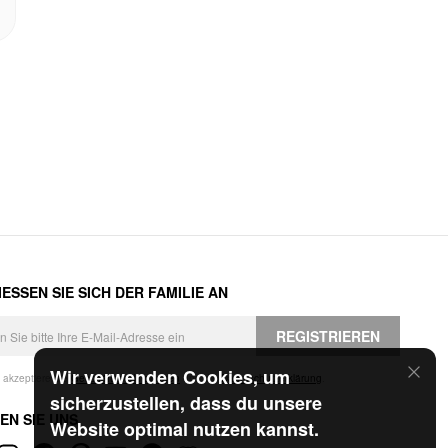
ESSEN SIE SICH DER FAMILIE AN
REGISTRIEREN
Wir verwenden Cookies, um
h akzeptiere die
Geschäftsbedingungen
und die
Datenschutzerklärung
.
sicherzustellen, dass du unsere
EN SIE UNS
Website optimal nutzen kannst.