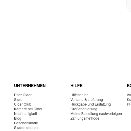
UNTERNEHMEN
HILFE
K
Über Cider
Hilfecenter
Am
Store
Versand & Lieferung
Ko
Cider Club
Rückgabe und Erstattung
P
Karriere bei Cider
Größenanleitung
Nachhaltigkeit
Meine Bestellung nachverfolgen
Blog
Zahlungsmethode
Geschenkkarte
Studentenrabatt