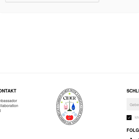
ONTAKT
SCHLI
bassador
llaboration
R
Ic
FOLG