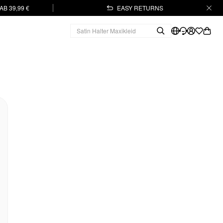
B 39,99 €
EASY RETURNS